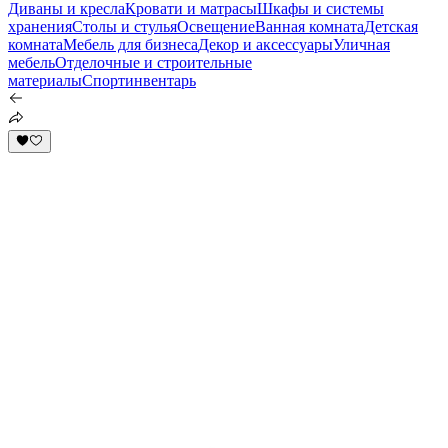
Диваны и кресла
Кровати и матрасы
Шкафы и системы
хранения
Столы и стулья
Освещение
Ванная комната
Детская
комната
Мебель для бизнеса
Декор и аксессуары
Уличная
мебель
Отделочные и строительные
материалы
Спортинвентарь