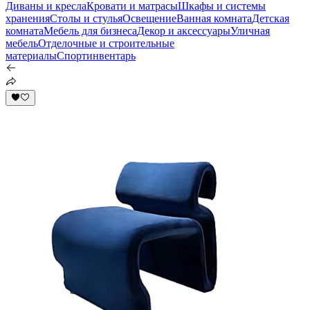
Диваны и кресла
Кровати и матрасы
Шкафы и системы
хранения
Столы и стулья
Освещение
Ванная комната
Детская
комната
Мебель для бизнеса
Декор и аксессуары
Уличная
мебель
Отделочные и строительные
материалы
Спортинвентарь