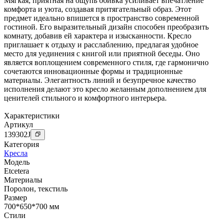
Мягкая, приятная на ощупь обивка усиливает впечатление
комфорта и уюта, создавая притягательный образ. Этот
предмет идеально впишется в пространство современной
гостиной. Его выразительный дизайн способен преобразить
комнату, добавив ей характера и изысканности. Кресло
приглашает к отдыху и расслаблению, предлагая удобное
место для уединения с книгой или приятной беседы. Оно
является воплощением современного стиля, где гармонично
сочетаются инновационные формы и традиционные
материалы. Элегантность линий и безупречное качество
исполнения делают это кресло желанным дополнением для
ценителей стильного и комфортного интерьера.
Характеристики
Артикул
139302
J
Категория
Кресла
Модель
Etcetera
Материалы
Поролон
,
текстиль
Размер
700*650*700 мм
Стили