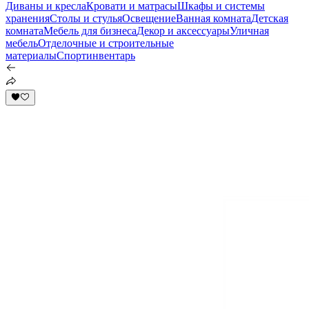
Диваны и кресла
Кровати и матрасы
Шкафы и системы
хранения
Столы и стулья
Освещение
Ванная комната
Детская
комната
Мебель для бизнеса
Декор и аксессуары
Уличная
мебель
Отделочные и строительные
материалы
Спортинвентарь