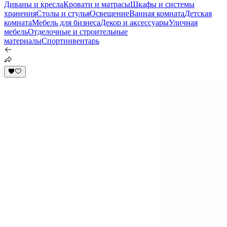
Диваны и кресла
Кровати и матрасы
Шкафы и системы
хранения
Столы и стулья
Освещение
Ванная комната
Детская
комната
Мебель для бизнеса
Декор и аксессуары
Уличная
мебель
Отделочные и строительные
материалы
Спортинвентарь