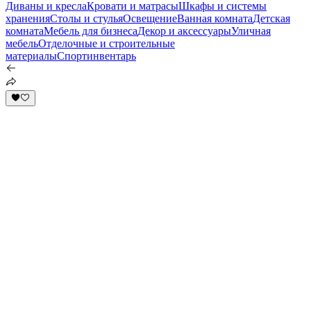
Диваны и кресла
Кровати и матрасы
Шкафы и системы
хранения
Столы и стулья
Освещение
Ванная комната
Детская
комната
Мебель для бизнеса
Декор и аксессуары
Уличная
мебель
Отделочные и строительные
материалы
Спортинвентарь