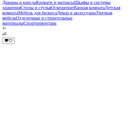
Диваны и кресла
Кровати и матрасы
Шкафы и системы
хранения
Столы и стулья
Освещение
Ванная комната
Детская
комната
Мебель для бизнеса
Декор и аксессуары
Уличная
мебель
Отделочные и строительные
материалы
Спортинвентарь