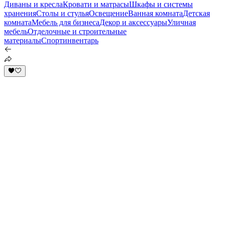
Диваны и кресла
Кровати и матрасы
Шкафы и системы
хранения
Столы и стулья
Освещение
Ванная комната
Детская
комната
Мебель для бизнеса
Декор и аксессуары
Уличная
мебель
Отделочные и строительные
материалы
Спортинвентарь