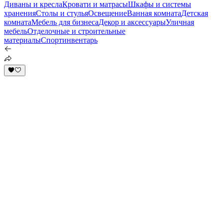
Диваны и кресла
Кровати и матрасы
Шкафы и системы
хранения
Столы и стулья
Освещение
Ванная комната
Детская
комната
Мебель для бизнеса
Декор и аксессуары
Уличная
мебель
Отделочные и строительные
материалы
Спортинвентарь