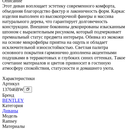
Описание
Этот диван воплощает эстетику современного комфорта,
объединяя благородство фактур и лаконичность форм. Каркас
изделия выполнен из высокопрочной фанеры и массива
натурального дерева, что гарантирует долговечность
конструкции. Внешние боковины декорированы изысканным
шпоном с выразительным рисунком, который подчеркивает
премиальный статус предмета интерьера. Обивка из экокожи
на основе микрофибры приятна на ощупь и обладает
исключительной износостойкостью. Светлая палитра
основного покрытия гармонично дополнена акцентными
подушками в терракотовых и глубоких синих оттенках. Такое
сочетание материалов и цветов привносит в гостиную
атмосферу спокойствия, статусности и домашнего уюта.
Характеристики
Артикул
137046
BW
Бренд
BENTLEY
Категория
Диваны
Модель
Ramsey
Материалы