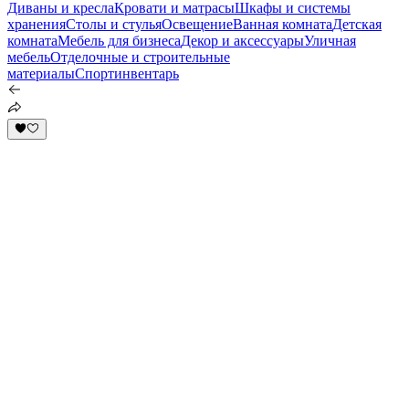
Диваны и кресла
Кровати и матрасы
Шкафы и системы
хранения
Столы и стулья
Освещение
Ванная комната
Детская
комната
Мебель для бизнеса
Декор и аксессуары
Уличная
мебель
Отделочные и строительные
материалы
Спортинвентарь