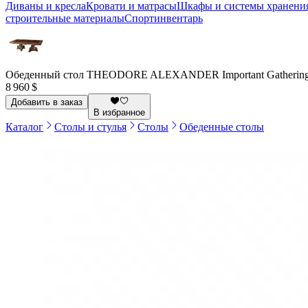
Диваны и кресла
Кровати и матрасы
Шкафы и системы хранени
строительные материалы
Спортинвентарь
Обеденный стол THEODORE ALEXANDER Important Gatherin
8 960 $
Добавить в заказ
В избранное
Каталог
Столы и стулья
Столы
Обеденные столы