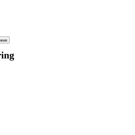
ожие
ing