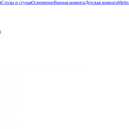
я
Столы и стулья
Освещение
Ванная комната
Детская комната
Мебел
g