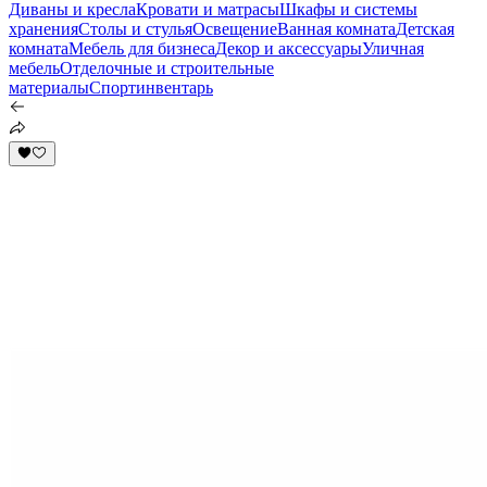
Диваны и кресла
Кровати и матрасы
Шкафы и системы
хранения
Столы и стулья
Освещение
Ванная комната
Детская
комната
Мебель для бизнеса
Декор и аксессуары
Уличная
мебель
Отделочные и строительные
материалы
Спортинвентарь