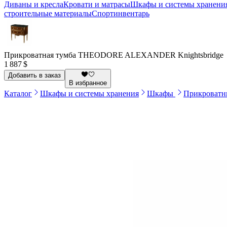
Диваны и кресла
Кровати и матрасы
Шкафы и системы хранени
строительные материалы
Спортинвентарь
Прикроватная тумба THEODORE ALEXANDER Knightsbridge
1 887 $
Добавить в заказ
В избранное
Каталог
Шкафы и системы хранения
Шкафы
Прикроватн