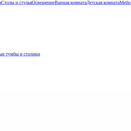
я
Столы и стулья
Освещение
Ванная комната
Детская комната
Мебел
ые тумбы и столики