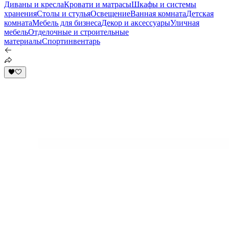
Диваны и кресла
Кровати и матрасы
Шкафы и системы
хранения
Столы и стулья
Освещение
Ванная комната
Детская
комната
Мебель для бизнеса
Декор и аксессуары
Уличная
мебель
Отделочные и строительные
материалы
Спортинвентарь