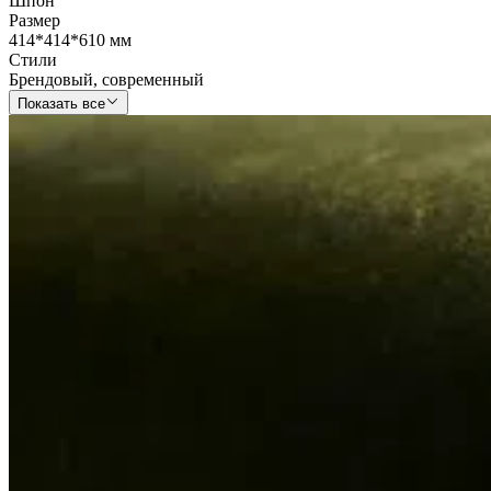
Шпон
Размер
414*414*610 мм
Стили
Брендовый
,
современный
Показать все