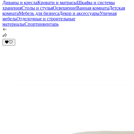
Диваны и кресла
Кровати и матрасы
Шкафы и системы
хранения
Столы и стулья
Освещение
Ванная комната
Детская
комната
Мебель для бизнеса
Декор и аксессуары
Уличная
мебель
Отделочные и строительные
материалы
Спортинвентарь