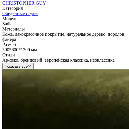
CHRISTOPHER GUY
Категория
Обеденные стулья
Модель
Sadie
Материалы
Кожа
,
лакокрасочное покрытие
,
натуральное дерево
,
поролон
,
фанера
Размер
590*600*1200 мм
Стили
Ар-деко
,
брендовый
,
европейская классика
,
неоклассика
Показать все