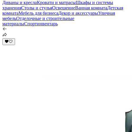
Диваны и кресла
Кровати и матрасы
Шкафы и системы
хранения
Столы и стулья
Освещение
Ванная комната
Детская
комната
Мебель для бизнеса
Декор и аксессуары
Уличная
мебель
Отделочные и строительные
материалы
Спортинвентарь