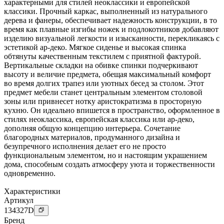
характерными для стилей неоклассики и европейской
классики. Прочный каркас, выполненный из натурального
дерева и фанеры, обеспечивает надежность конструкции, в то
время как плавные изгибы ножек и подлокотников добавляют
изделию визуальной легкости и изысканности, перекликаясь с
эстетикой ар-деко. Мягкое сиденье и высокая спинка
обтянуты качественным текстилем с приятной фактурой.
Вертикальные складки на обивке спинки подчеркивают
высоту и величие предмета, обещая максимальный комфорт
во время долгих трапез или уютных бесед за столом. Этот
предмет мебели станет центральным элементом столовой
зоны или привнесет нотку аристократизма в просторную
кухню. Он идеально впишется в пространство, оформленное в
стилях неоклассика, европейская классика или ар-деко,
дополняя общую концепцию интерьера. Сочетание
благородных материалов, продуманного дизайна и
безупречного исполнения делает его не просто
функциональным элементом, но и настоящим украшением
дома, способным создать атмосферу уюта и торжественности
одновременно.
Характеристики
Артикул
134327
D
Бренд