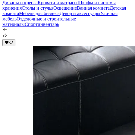
Диваны и кресла
Кровати и матрасы
Шкафы и системы
хранения
Столы и стулья
Освещение
Ванная комната
Детская
комната
Мебель для бизнеса
Декор и аксессуары
Уличная
мебель
Отделочные и строительные
материалы
Спортинвентарь