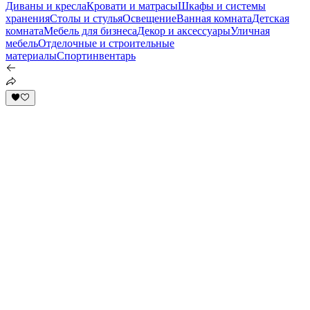
Диваны и кресла
Кровати и матрасы
Шкафы и системы
хранения
Столы и стулья
Освещение
Ванная комната
Детская
комната
Мебель для бизнеса
Декор и аксессуары
Уличная
мебель
Отделочные и строительные
материалы
Спортинвентарь