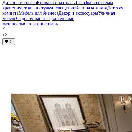
Диваны и кресла
Кровати и матрасы
Шкафы и системы
хранения
Столы и стулья
Освещение
Ванная комната
Детская
комната
Мебель для бизнеса
Декор и аксессуары
Уличная
мебель
Отделочные и строительные
материалы
Спортинвентарь