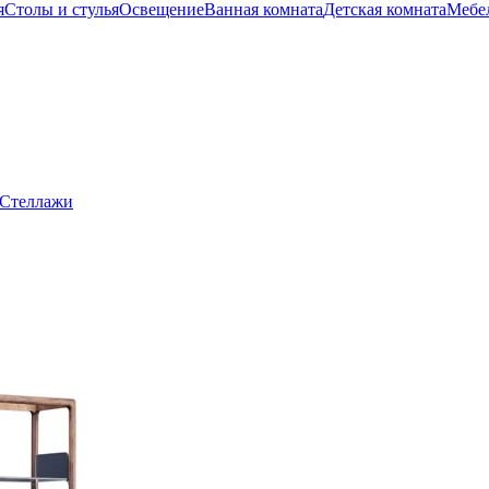
я
Столы и стулья
Освещение
Ванная комната
Детская комната
Мебел
Стеллажи