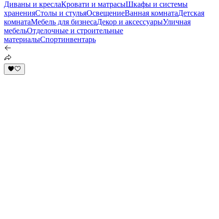
Диваны и кресла
Кровати и матрасы
Шкафы и системы
хранения
Столы и стулья
Освещение
Ванная комната
Детская
комната
Мебель для бизнеса
Декор и аксессуары
Уличная
мебель
Отделочные и строительные
материалы
Спортинвентарь