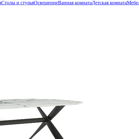
я
Столы и стулья
Освещение
Ванная комната
Детская комната
Мебел