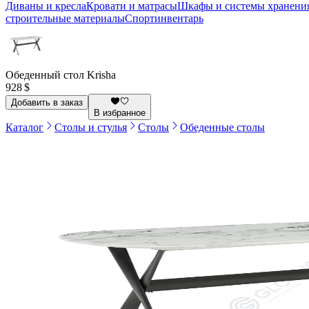
Диваны и кресла
Кровати и матрасы
Шкафы и системы хранени
строительные материалы
Спортинвентарь
Обеденный стол Krisha
928 $
Добавить в заказ
В избранное
Каталог
Столы и стулья
Столы
Обеденные столы