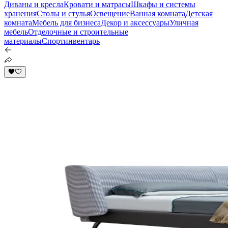
Диваны и кресла
Кровати и матрасы
Шкафы и системы
хранения
Столы и стулья
Освещение
Ванная комната
Детская
комната
Мебель для бизнеса
Декор и аксессуары
Уличная
мебель
Отделочные и строительные
материалы
Спортинвентарь