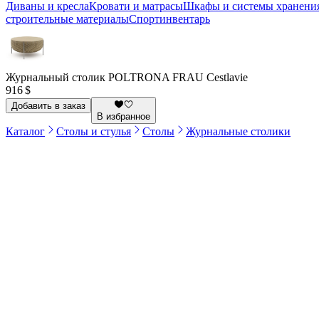
Диваны и кресла
Кровати и матрасы
Шкафы и системы хранени
строительные материалы
Спортинвентарь
Журнальный столик POLTRONA FRAU Cestlavie
916 $
Добавить в заказ
В избранное
Каталог
Столы и стулья
Столы
Журнальные столики