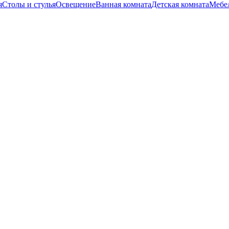
я
Столы и стулья
Освещение
Ванная комната
Детская комната
Мебел