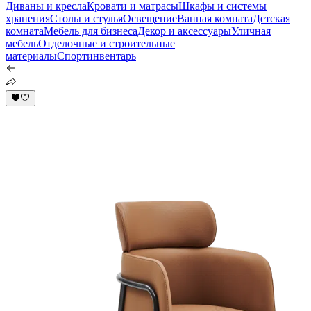
Диваны и кресла
Кровати и матрасы
Шкафы и системы
хранения
Столы и стулья
Освещение
Ванная комната
Детская
комната
Мебель для бизнеса
Декор и аксессуары
Уличная
мебель
Отделочные и строительные
материалы
Спортинвентарь