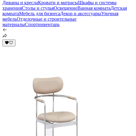
Диваны и кресла
Кровати и матрасы
Шкафы и системы
хранения
Столы и стулья
Освещение
Ванная комната
Детская
комната
Мебель для бизнеса
Декор и аксессуары
Уличная
мебель
Отделочные и строительные
материалы
Спортинвентарь