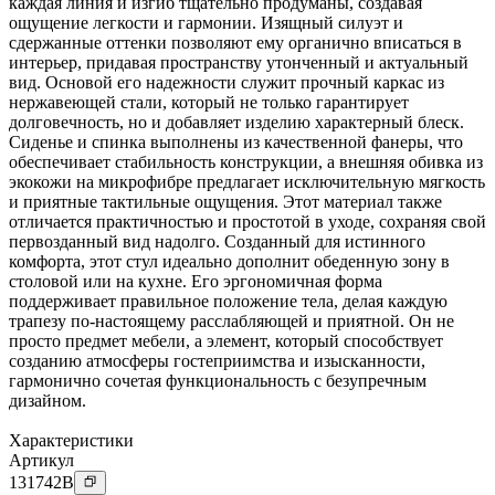
каждая линия и изгиб тщательно продуманы, создавая
ощущение легкости и гармонии. Изящный силуэт и
сдержанные оттенки позволяют ему органично вписаться в
интерьер, придавая пространству утонченный и актуальный
вид. Основой его надежности служит прочный каркас из
нержавеющей стали, который не только гарантирует
долговечность, но и добавляет изделию характерный блеск.
Сиденье и спинка выполнены из качественной фанеры, что
обеспечивает стабильность конструкции, а внешняя обивка из
экокожи на микрофибре предлагает исключительную мягкость
и приятные тактильные ощущения. Этот материал также
отличается практичностью и простотой в уходе, сохраняя свой
первозданный вид надолго. Созданный для истинного
комфорта, этот стул идеально дополнит обеденную зону в
столовой или на кухне. Его эргономичная форма
поддерживает правильное положение тела, делая каждую
трапезу по-настоящему расслабляющей и приятной. Он не
просто предмет мебели, а элемент, который способствует
созданию атмосферы гостеприимства и изысканности,
гармонично сочетая функциональность с безупречным
дизайном.
Характеристики
Артикул
131742
B