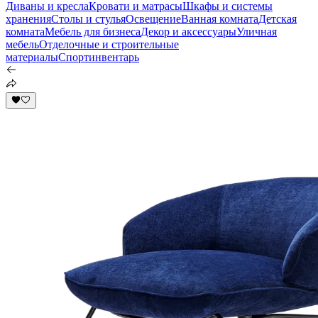
Диваны и кресла
Кровати и матрасы
Шкафы и системы
хранения
Столы и стулья
Освещение
Ванная комната
Детская
комната
Мебель для бизнеса
Декор и аксессуары
Уличная
мебель
Отделочные и строительные
материалы
Спортинвентарь