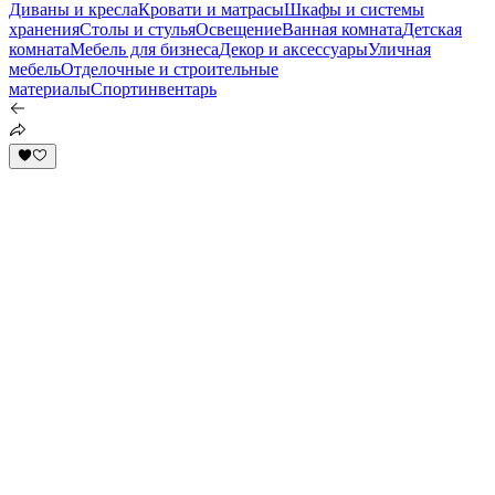
Диваны и кресла
Кровати и матрасы
Шкафы и системы
хранения
Столы и стулья
Освещение
Ванная комната
Детская
комната
Мебель для бизнеса
Декор и аксессуары
Уличная
мебель
Отделочные и строительные
материалы
Спортинвентарь