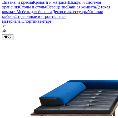
Диваны и кресла
Кровати и матрасы
Шкафы и системы
хранения
Столы и стулья
Освещение
Ванная комната
Детская
комната
Мебель для бизнеса
Декор и аксессуары
Уличная
мебель
Отделочные и строительные
материалы
Спортинвентарь