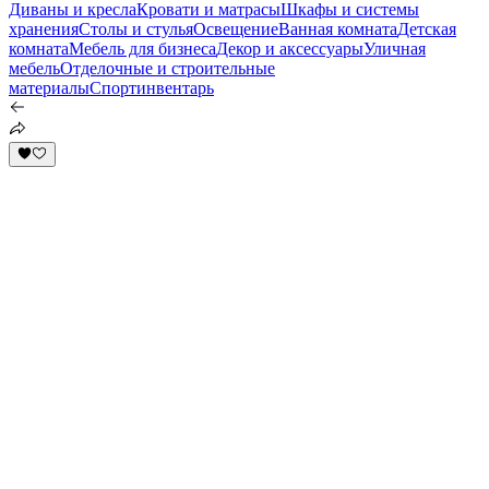
Диваны и кресла
Кровати и матрасы
Шкафы и системы
хранения
Столы и стулья
Освещение
Ванная комната
Детская
комната
Мебель для бизнеса
Декор и аксессуары
Уличная
мебель
Отделочные и строительные
материалы
Спортинвентарь