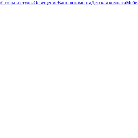
я
Столы и стулья
Освещение
Ванная комната
Детская комната
Мебел