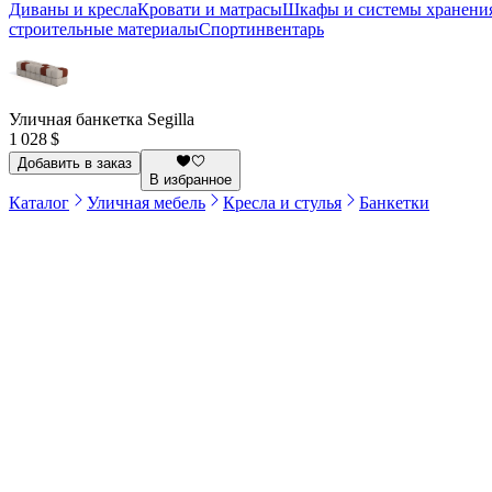
Диваны и кресла
Кровати и матрасы
Шкафы и системы хранени
строительные материалы
Спортинвентарь
Уличная банкетка Segilla
1 028 $
Добавить в заказ
В избранное
Каталог
Уличная мебель
Кресла и стулья
Банкетки