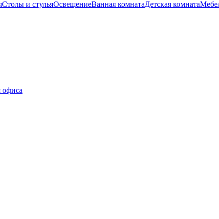
я
Столы и стулья
Освещение
Ванная комната
Детская комната
Мебел
 офиса