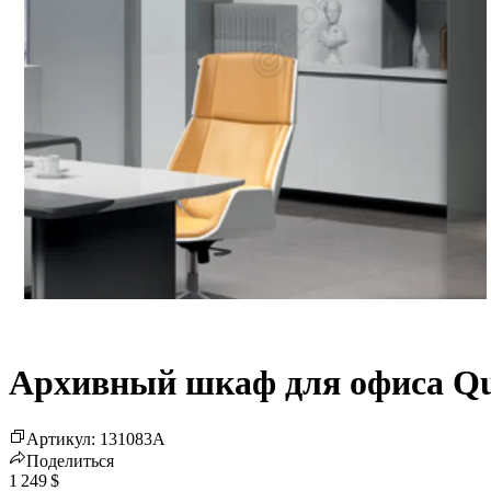
Архивный шкаф для офиса Qu
Артикул
:
131083
A
Поделиться
1 249 $