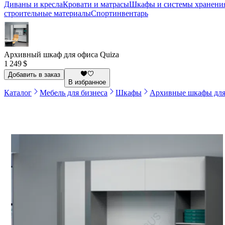
Диваны и кресла
Кровати и матрасы
Шкафы и системы хранени
строительные материалы
Спортинвентарь
Архивный шкаф для офиса Quiza
1 249 $
Добавить в заказ
В избранное
Каталог
Мебель для бизнеса
Шкафы
Архивные шкафы для