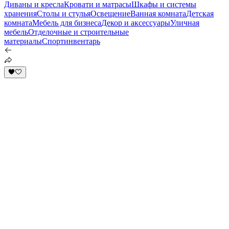
Диваны и кресла
Кровати и матрасы
Шкафы и системы
хранения
Столы и стулья
Освещение
Ванная комната
Детская
комната
Мебель для бизнеса
Декор и аксессуары
Уличная
мебель
Отделочные и строительные
материалы
Спортинвентарь