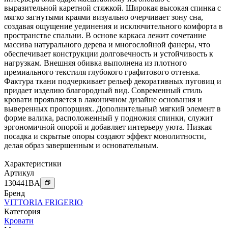
выразительной каретной стяжкой. Широкая высокая спинка с
мягко загнутыми краями визуально очерчивает зону сна,
создавая ощущение уединения и исключительного комфорта в
пространстве спальни. В основе каркаса лежит сочетание
массива натурального дерева и многослойной фанеры, что
обеспечивает конструкции долговечность и устойчивость к
нагрузкам. Внешняя обивка выполнена из плотного
премиального текстиля глубокого графитового оттенка.
Фактура ткани подчеркивает рельеф декоративных пуговиц и
придает изделию благородный вид. Современный стиль
кровати проявляется в лаконичном дизайне основания и
выверенных пропорциях. Дополнительный мягкий элемент в
форме валика, расположенный у подножия спинки, служит
эргономичной опорой и добавляет интерьеру уюта. Низкая
посадка и скрытые опоры создают эффект монолитности,
делая образ завершенным и основательным.
Характеристики
Артикул
130441
BA
Бренд
VITTORIA FRIGERIO
Категория
Кровати