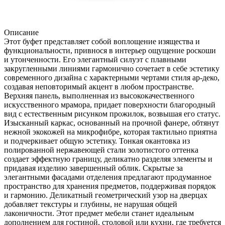
Описание
Этот буфет представляет собой воплощение изящества и
функциональности, привнося в интерьер ощущение роскоши
и утонченности. Его элегантный силуэт с плавными
закругленными линиями гармонично сочетает в себе эстетику
современного дизайна с характерными чертами стиля ар-деко,
создавая неповторимый акцент в любом пространстве.
Верхняя панель, выполненная из высококачественного
искусственного мрамора, придает поверхности благородный
вид с естественным рисунком прожилок, возвышая его статус.
Изысканный каркас, основанный на прочной фанере, обтянут
нежной экокожей на микрофибре, которая тактильно приятна
и подчеркивает общую эстетику. Тонкая окантовка из
полированной нержавеющей стали золотистого оттенка
создает эффектную границу, деликатно разделяя элементы и
придавая изделию завершенный облик. Скрытые за
элегантными фасадами отделения предлагают продуманное
пространство для хранения предметов, поддерживая порядок
и гармонию. Деликатный геометрический узор на дверцах
добавляет текстуры и глубины, не нарушая общей
лаконичности. Этот предмет мебели станет идеальным
дополнением для гостиной, столовой или кухни, где требуется