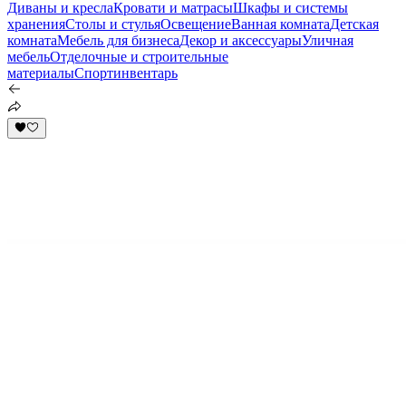
Диваны и кресла
Кровати и матрасы
Шкафы и системы
хранения
Столы и стулья
Освещение
Ванная комната
Детская
комната
Мебель для бизнеса
Декор и аксессуары
Уличная
мебель
Отделочные и строительные
материалы
Спортинвентарь