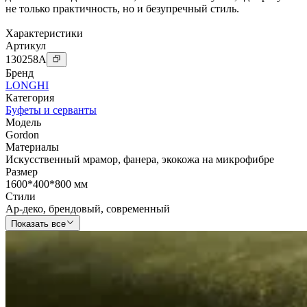
не только практичность, но и безупречный стиль.
Характеристики
Артикул
130258
A
Бренд
LONGHI
Категория
Буфеты и серванты
Модель
Gordon
Материалы
Искусственный мрамор
,
фанера
,
экокожа на микрофибре
Размер
1600*400*800 мм
Стили
Ар-деко
,
брендовый
,
современный
Показать все