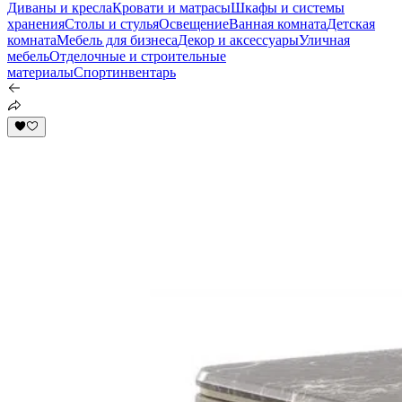
Диваны и кресла
Кровати и матрасы
Шкафы и системы
хранения
Столы и стулья
Освещение
Ванная комната
Детская
комната
Мебель для бизнеса
Декор и аксессуары
Уличная
мебель
Отделочные и строительные
материалы
Спортинвентарь