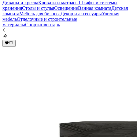
Диваны и кресла
Кровати и матрасы
Шкафы и системы
хранения
Столы и стулья
Освещение
Ванная комната
Детская
комната
Мебель для бизнеса
Декор и аксессуары
Уличная
мебель
Отделочные и строительные
материалы
Спортинвентарь