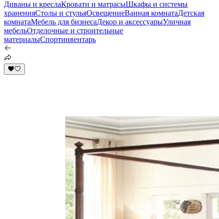
Диваны и кресла
Кровати и матрасы
Шкафы и системы
хранения
Столы и стулья
Освещение
Ванная комната
Детская
комната
Мебель для бизнеса
Декор и аксессуары
Уличная
мебель
Отделочные и строительные
материалы
Спортинвентарь