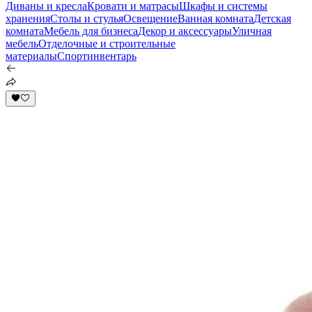
Диваны и кресла
Кровати и матрасы
Шкафы и системы
хранения
Столы и стулья
Освещение
Ванная комната
Детская
комната
Мебель для бизнеса
Декор и аксессуары
Уличная
мебель
Отделочные и строительные
материалы
Спортинвентарь