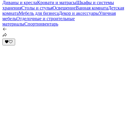
Диваны и кресла
Кровати и матрасы
Шкафы и системы
хранения
Столы и стулья
Освещение
Ванная комната
Детская
комната
Мебель для бизнеса
Декор и аксессуары
Уличная
мебель
Отделочные и строительные
материалы
Спортинвентарь