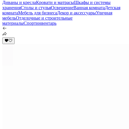
Диваны и кресла
Кровати и матрасы
Шкафы и системы
хранения
Столы и стулья
Освещение
Ванная комната
Детская
комната
Мебель для бизнеса
Декор и аксессуары
Уличная
мебель
Отделочные и строительные
материалы
Спортинвентарь