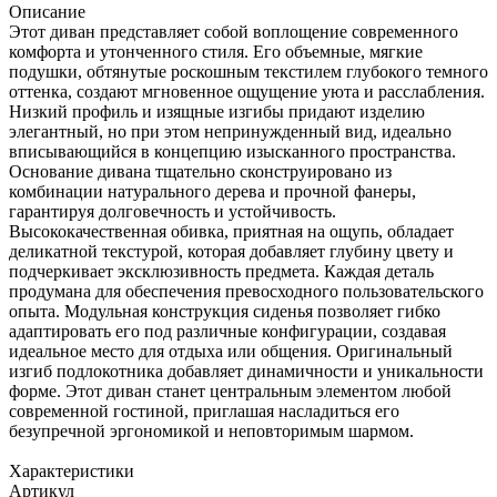
Описание
Этот диван представляет собой воплощение современного
комфорта и утонченного стиля. Его объемные, мягкие
подушки, обтянутые роскошным текстилем глубокого темного
оттенка, создают мгновенное ощущение уюта и расслабления.
Низкий профиль и изящные изгибы придают изделию
элегантный, но при этом непринужденный вид, идеально
вписывающийся в концепцию изысканного пространства.
Основание дивана тщательно сконструировано из
комбинации натурального дерева и прочной фанеры,
гарантируя долговечность и устойчивость.
Высококачественная обивка, приятная на ощупь, обладает
деликатной текстурой, которая добавляет глубину цвету и
подчеркивает эксклюзивность предмета. Каждая деталь
продумана для обеспечения превосходного пользовательского
опыта. Модульная конструкция сиденья позволяет гибко
адаптировать его под различные конфигурации, создавая
идеальное место для отдыха или общения. Оригинальный
изгиб подлокотника добавляет динамичности и уникальности
форме. Этот диван станет центральным элементом любой
современной гостиной, приглашая насладиться его
безупречной эргономикой и неповторимым шармом.
Характеристики
Артикул