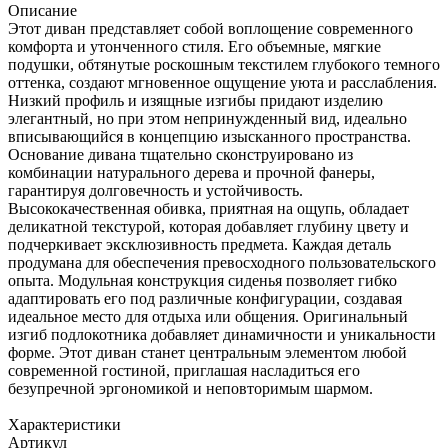
Описание
Этот диван представляет собой воплощение современного
комфорта и утонченного стиля. Его объемные, мягкие
подушки, обтянутые роскошным текстилем глубокого темного
оттенка, создают мгновенное ощущение уюта и расслабления.
Низкий профиль и изящные изгибы придают изделию
элегантный, но при этом непринужденный вид, идеально
вписывающийся в концепцию изысканного пространства.
Основание дивана тщательно сконструировано из
комбинации натурального дерева и прочной фанеры,
гарантируя долговечность и устойчивость.
Высококачественная обивка, приятная на ощупь, обладает
деликатной текстурой, которая добавляет глубину цвету и
подчеркивает эксклюзивность предмета. Каждая деталь
продумана для обеспечения превосходного пользовательского
опыта. Модульная конструкция сиденья позволяет гибко
адаптировать его под различные конфигурации, создавая
идеальное место для отдыха или общения. Оригинальный
изгиб подлокотника добавляет динамичности и уникальности
форме. Этот диван станет центральным элементом любой
современной гостиной, приглашая насладиться его
безупречной эргономикой и неповторимым шармом.
Характеристики
Артикул