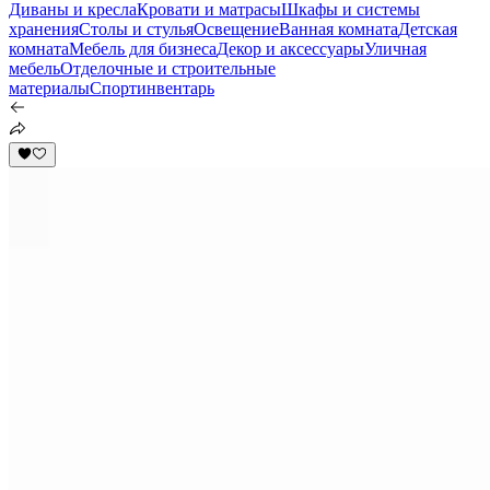
Диваны и кресла
Кровати и матрасы
Шкафы и системы
хранения
Столы и стулья
Освещение
Ванная комната
Детская
комната
Мебель для бизнеса
Декор и аксессуары
Уличная
мебель
Отделочные и строительные
материалы
Спортинвентарь