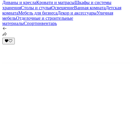
Диваны и кресла
Кровати и матрасы
Шкафы и системы
хранения
Столы и стулья
Освещение
Ванная комната
Детская
комната
Мебель для бизнеса
Декор и аксессуары
Уличная
мебель
Отделочные и строительные
материалы
Спортинвентарь