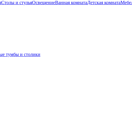
я
Столы и стулья
Освещение
Ванная комната
Детская комната
Мебел
ые тумбы и столики