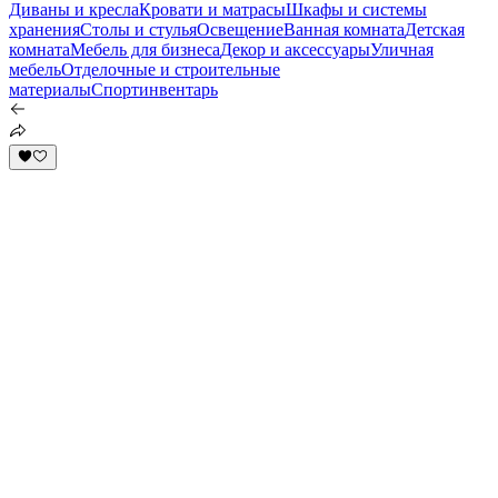
Диваны и кресла
Кровати и матрасы
Шкафы и системы
хранения
Столы и стулья
Освещение
Ванная комната
Детская
комната
Мебель для бизнеса
Декор и аксессуары
Уличная
мебель
Отделочные и строительные
материалы
Спортинвентарь