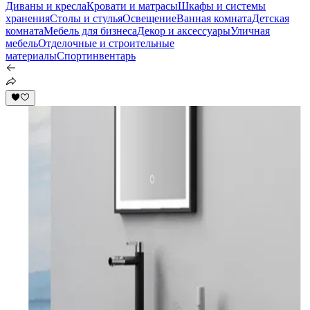
Диваны и кресла
Кровати и матрасы
Шкафы и системы
хранения
Столы и стулья
Освещение
Ванная комната
Детская
комната
Мебель для бизнеса
Декор и аксессуары
Уличная
мебель
Отделочные и строительные
материалы
Спортинвентарь