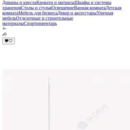
Диваны и кресла
Кровати и матрасы
Шкафы и системы
хранения
Столы и стулья
Освещение
Ванная комната
Детская
комната
Мебель для бизнеса
Декор и аксессуары
Уличная
мебель
Отделочные и строительные
материалы
Спортинвентарь