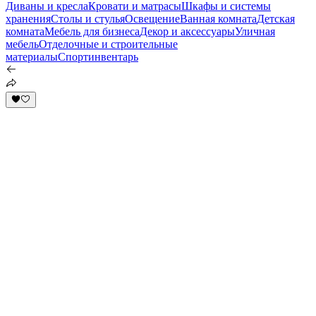
Диваны и кресла
Кровати и матрасы
Шкафы и системы
хранения
Столы и стулья
Освещение
Ванная комната
Детская
комната
Мебель для бизнеса
Декор и аксессуары
Уличная
мебель
Отделочные и строительные
материалы
Спортинвентарь