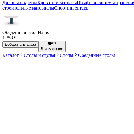
Диваны и кресла
Кровати и матрасы
Шкафы и системы хранени
строительные материалы
Спортинвентарь
Обеденный стол Hallis
1 258 $
Добавить в заказ
В избранное
Каталог
Столы и стулья
Столы
Обеденные столы