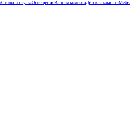
я
Столы и стулья
Освещение
Ванная комната
Детская комната
Мебел