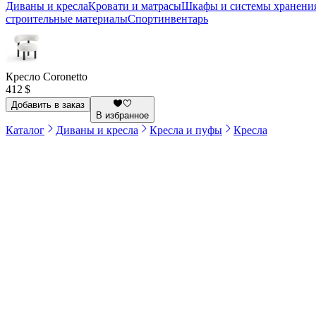
Диваны и кресла
Кровати и матрасы
Шкафы и системы хранени
строительные материалы
Спортинвентарь
Кресло Coronetto
412 $
Добавить в заказ
В избранное
Каталог
Диваны и кресла
Кресла и пуфы
Кресла