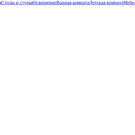
я
Столы и стулья
Освещение
Ванная комната
Детская комната
Мебел