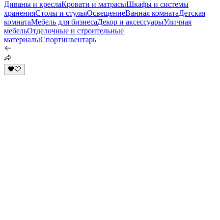
Диваны и кресла
Кровати и матрасы
Шкафы и системы
хранения
Столы и стулья
Освещение
Ванная комната
Детская
комната
Мебель для бизнеса
Декор и аксессуары
Уличная
мебель
Отделочные и строительные
материалы
Спортинвентарь