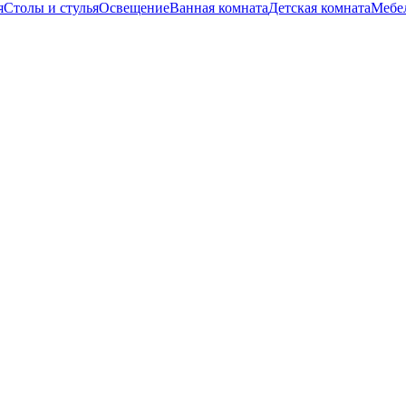
я
Столы и стулья
Освещение
Ванная комната
Детская комната
Мебел