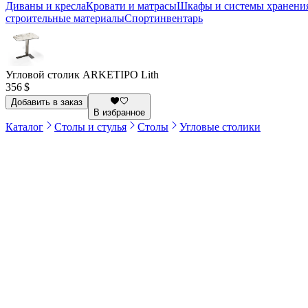
Диваны и кресла
Кровати и матрасы
Шкафы и системы хранени
строительные материалы
Спортинвентарь
Угловой столик ARKETIPO Lith
356 $
Добавить в заказ
В избранное
Каталог
Столы и стулья
Столы
Угловые столики