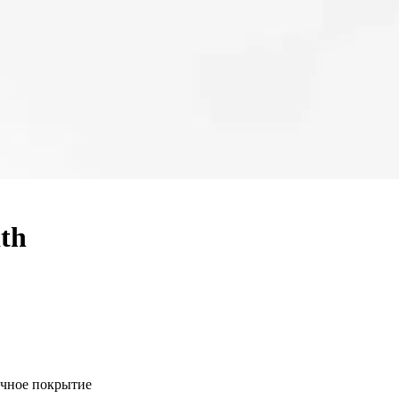
th
очное покрытие